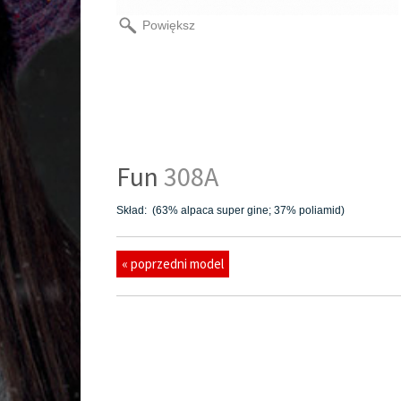
Powiększ
Fun
308A
Skład: (63% alpaca super gine; 37% poliamid)
« poprzedni model