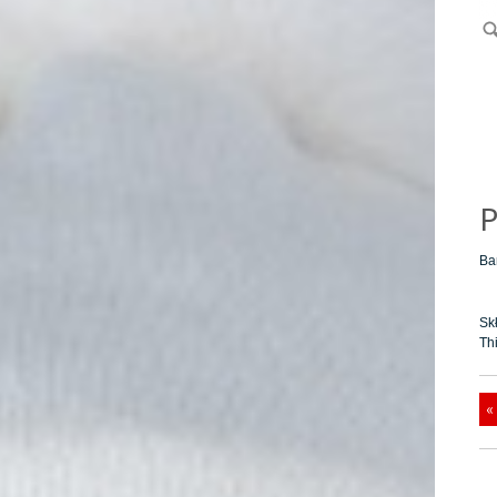
P
Ba
Sk
Th
«