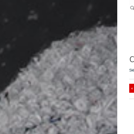
C
Sk
«